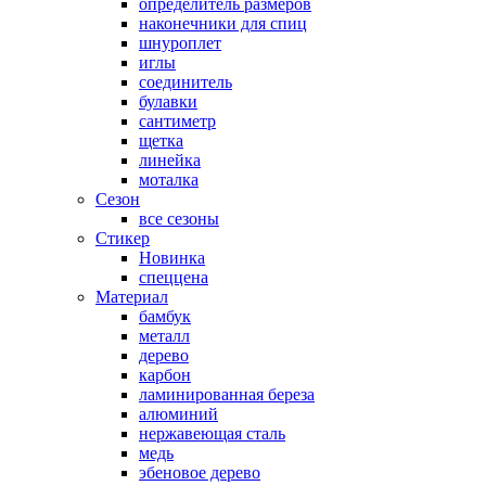
определитель размеров
наконечники для спиц
шнуроплет
иглы
соединитель
булавки
сантиметр
щетка
линейка
моталка
Сезон
все сезоны
Стикер
Новинка
спеццена
Материал
бамбук
металл
дерево
карбон
ламинированная береза
алюминий
нержавеющая сталь
медь
эбеновое дерево