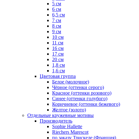
5 см
6 см
6,5 см
7 см
8 см
9 см
10 см
11 см
16 см
17 см
20 см
1,8 см
1,6 см
Цветовая группа
Белое (молочное)
Чёрное (оттенки серого)
Красное (оттенки розового)
Синее (оттенки голубого)
Коричневое (оттенки бежевого)
Желтое (золото)
Отдельные кружевные мотивы
Производитель
Sophie Hallette
Riechers Marescot
по заказу Трискеле (Франция)