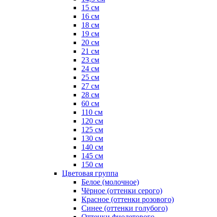
15 см
16 см
18 см
19 см
20 см
21 см
23 см
24 см
25 см
27 см
28 см
60 см
110 см
120 см
125 см
130 см
140 см
145 см
150 см
Цветовая группа
Белое (молочное)
Чёрное (оттенки серого)
Красное (оттенки розового)
Синее (оттенки голубого)
Оттенки фиолетового