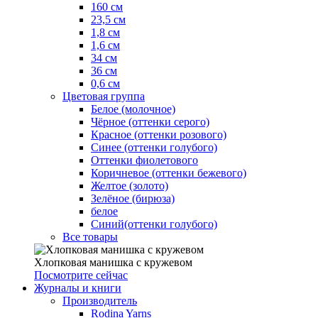
160 см
23,5 см
1,8 см
1,6 см
34 см
36 см
0,6 см
Цветовая группа
Белое (молочное)
Чёрное (оттенки серого)
Красное (оттенки розового)
Синее (оттенки голубого)
Оттенки фиолетового
Коричневое (оттенки бежевого)
Желтое (золото)
Зелёное (бирюза)
белое
Синий(оттенки голубого)
Все товары
Хлопковая манишка с кружевом
Посмотрите сейчас
Журналы и книги
Производитель
Rodina Yarns