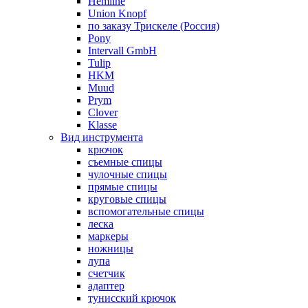
Hemline
Union Knopf
по заказу Трискеле (Россия)
Pony
Intervall GmbH
Tulip
HKM
Muud
Prym
Clover
Klasse
Вид инструмента
крючок
съемные спицы
чулочные спицы
прямые спицы
круговые спицы
вспомогательные спицы
леска
маркеры
ножницы
лупа
счетчик
адаптер
тунисский крючок