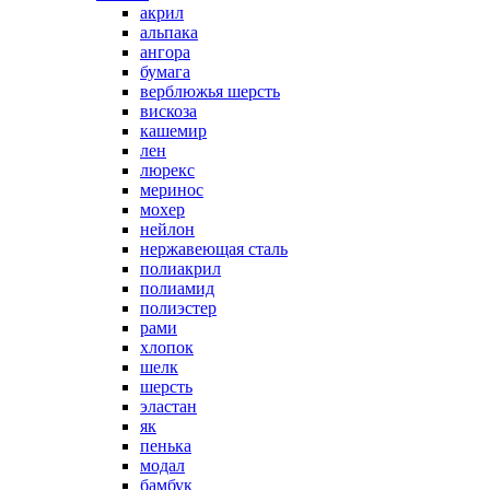
акрил
альпака
ангора
бумага
верблюжья шерсть
вискоза
кашемир
лен
люрекс
меринос
мохер
нейлон
нержавеющая сталь
полиакрил
полиамид
полиэстер
рами
хлопок
шелк
шерсть
эластан
як
пенька
модал
бамбук