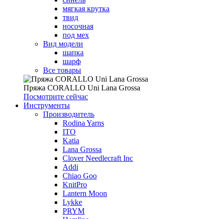
мягкая крутка
твид
носочная
под мех
Вид модели
шапка
шарф
Все товары
Пряжа CORALLO Uni Lana Grossa
Посмотрите сейчас
Инструменты
Производитель
Rodina Yarns
ITO
Katia
Lana Grossa
Clover Needlecraft Inc
Addi
Chiao Goo
KnitPro
Lantern Moon
Lykke
PRYM