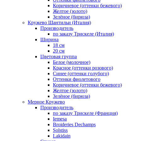
Коричневое (оттенки бежевого)
Желтое (золото)
Зелёное (бирюза)
Кружево Шантильи (Италия)
Производитель
по заказу Трискеле (Италия)
Ширина
18 см
20 см
Цветовая группа
Белое (молочное)
Красное (оттенки розового)
Синее (оттенки голубого)
Оттенки фиолетового
Коричневое (оттенки бежевого)
Желтое (золото)
Зелёное (бирюза)
Мерное Кружево
Производитель
по заказу Трискеле (Франция)
Iemesa
Broideries Dechamps
Solstiss
Lakidain