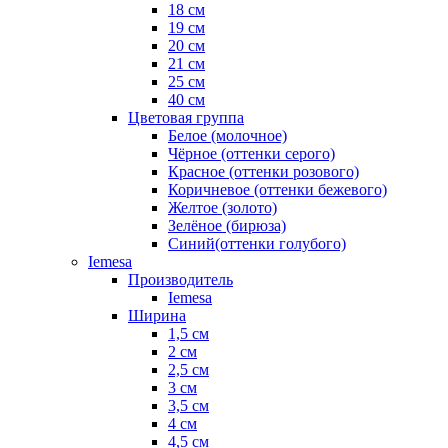
18 см
19 см
20 см
21 см
25 см
40 см
Цветовая группа
Белое (молочное)
Чёрное (оттенки серого)
Красное (оттенки розового)
Коричневое (оттенки бежевого)
Желтое (золото)
Зелёное (бирюза)
Синий(оттенки голубого)
Iemesa
Производитель
Iemesa
Ширина
1,5 см
2 см
2,5 см
3 см
3,5 см
4 см
4,5 см