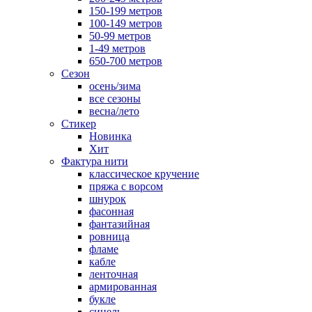
150-199 метров
100-149 метров
50-99 метров
1-49 метров
650-700 метров
Сезон
осень/зима
все сезоны
весна/лето
Стикер
Новинка
Хит
Фактура нити
классическое кручение
пряжа с ворсом
шнурок
фасонная
фантазийная
ровница
фламе
кабле
ленточная
армированная
букле
синель