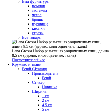
Вид фурнитуры
помпон
застежка
чехол
брошь
пуговица
кнопки
стразы
Все товары
Lana Grossa Набор разъемных укороченных спиц, длина
8.5 см (дерево, многоцветные, ткань)
Посмотрите сейчас
Кружево и ткани
Fendi (Италия)
Производитель
Fendi
Стикер
Новинка
Ширина
1 см
2 см
4,5 см
5 см