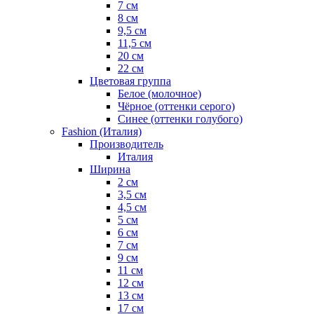
7 см
8 см
9,5 см
11,5 см
20 см
22 см
Цветовая группа
Белое (молочное)
Чёрное (оттенки серого)
Синее (оттенки голубого)
Fashion (Италия)
Производитель
Италия
Ширина
2 см
3,5 см
4,5 см
5 см
6 см
7 см
9 см
11 см
12 см
13 см
17 см