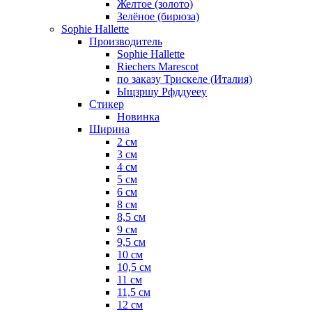
Желтое (золото)
Зелёное (бирюза)
Sophie Hallette
Производитель
Sophie Hallette
Riechers Marescot
по заказу Трискеле (Италия)
Ыщзршу Рфддуееу
Стикер
Новинка
Ширина
2 см
3 см
4 см
5 см
6 см
8 см
8,5 см
9 см
9,5 см
10 см
10,5 см
11 см
11,5 см
12 см