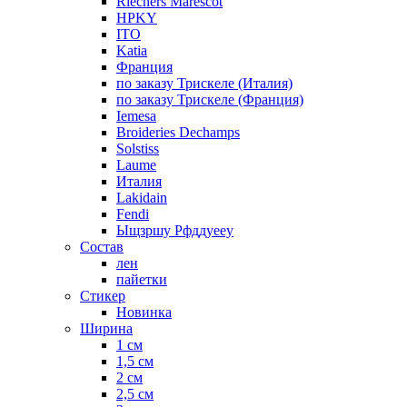
Riechers Marescot
HPKY
ITO
Katia
Франция
по заказу Трискеле (Италия)
по заказу Трискеле (Франция)
Iemesa
Broideries Dechamps
Solstiss
Laume
Италия
Lakidain
Fendi
Ыщзршу Рфддуееу
Состав
лен
пайетки
Стикер
Новинка
Ширина
1 см
1,5 см
2 см
2,5 см