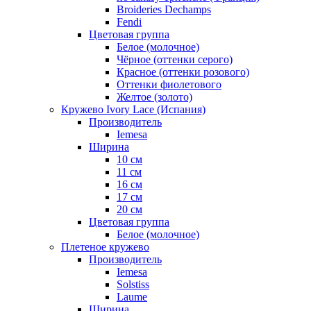
Broideries Dechamps
Fendi
Цветовая группа
Белое (молочное)
Чёрное (оттенки серого)
Красное (оттенки розового)
Оттенки фиолетового
Желтое (золото)
Кружево Ivory Lace (Испания)
Производитель
Iemesa
Ширина
10 см
11 см
16 см
17 см
20 см
Цветовая группа
Белое (молочное)
Плетеное кружево
Производитель
Iemesa
Solstiss
Laume
Ширина