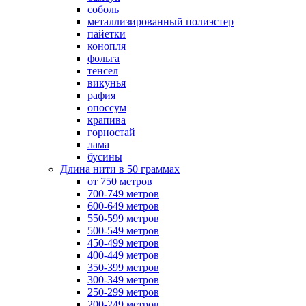
соболь
металлизированный полиэстер
пайетки
конопля
фольга
тенсел
викунья
рафия
опоссум
крапива
горностай
лама
бусины
Длина нити в 50 граммах
от 750 метров
700-749 метров
600-649 метров
550-599 метров
500-549 метров
450-499 метров
400-449 метров
350-399 метров
300-349 метров
250-299 метров
200-249 метров