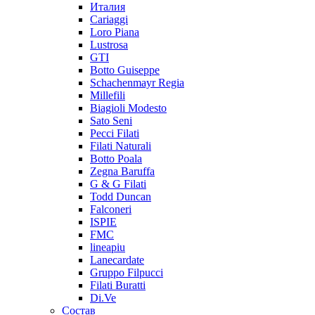
Италия
Cariaggi
Loro Piana
Lustrosa
GTI
Botto Guiseppe
Schachenmayr Regia
Millefili
Biagioli Modesto
Sato Seni
Pecci Filati
Filati Naturali
Botto Poala
Zegna Baruffa
G & G Filati
Todd Duncan
Falconeri
ISPIE
FMC
lineapiu
Lanecardate
Gruppo Filpucci
Filati Buratti
Di.Ve
Состав