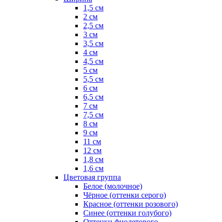
1,5 см
2 см
2,5 см
3 см
3,5 см
4 см
4,5 см
5 см
5,5 см
6 см
6,5 см
7 см
7,5 см
8 см
9 см
11 см
12 см
1,8 см
1,6 см
Цветовая группа
Белое (молочное)
Чёрное (оттенки серого)
Красное (оттенки розового)
Синее (оттенки голубого)
Оттенки фиолетового