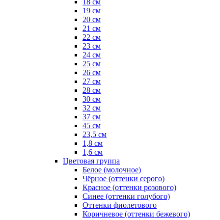
18 см
19 см
20 см
21 см
22 см
23 см
24 см
25 см
26 см
27 см
28 см
30 см
32 см
37 см
45 см
23,5 см
1,8 см
1,6 см
Цветовая группа
Белое (молочное)
Чёрное (оттенки серого)
Красное (оттенки розового)
Синее (оттенки голубого)
Оттенки фиолетового
Коричневое (оттенки бежевого)