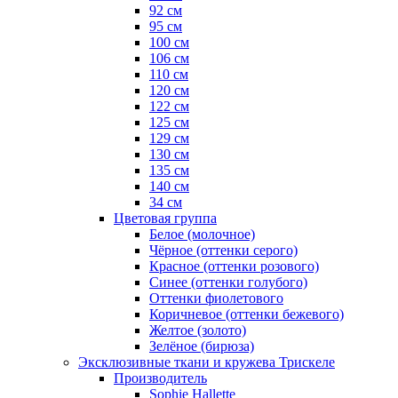
92 см
95 см
100 см
106 см
110 см
120 см
122 см
125 см
129 см
130 см
135 см
140 см
34 см
Цветовая группа
Белое (молочное)
Чёрное (оттенки серого)
Красное (оттенки розового)
Синее (оттенки голубого)
Оттенки фиолетового
Коричневое (оттенки бежевого)
Желтое (золото)
Зелёное (бирюза)
Эксклюзивные ткани и кружева Трискеле
Производитель
Sophie Hallette