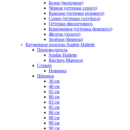
Белое (молочное)
Чёрное (оттенки серого)
Красное (оттенки розового)
Синее (оттенки голубого)
Оттенки фиолетового
Коричневое (оттенки бежевого)
Желтое (золото)
Зелёное (бирюза)
Кружевное полотно Sophie Hallette
Производитель
Sophie Hallette
Riechers Marescot
Стикер
Новинка
Ширина
30 см
40 см
65 см
80 см
83 см
85 см
86 см
88 см
89 см
90 см