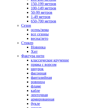
150-199 метров
100-149 метров
50-99 метров
1-49 метров
650-700 метров
Сезон
осень/зима
все сезоны
весна/лето
Стикер
Новинка
Хит
Фактура нити
классическое кручение
пряжа с ворсом
шнурок
фасонная
фантазийная
ровница
фламе
кабле
ленточная
армированная
букле
синель