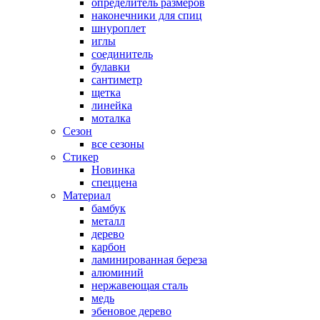
определитель размеров
наконечники для спиц
шнуроплет
иглы
соединитель
булавки
сантиметр
щетка
линейка
моталка
Сезон
все сезоны
Стикер
Новинка
спеццена
Материал
бамбук
металл
дерево
карбон
ламинированная береза
алюминий
нержавеющая сталь
медь
эбеновое дерево