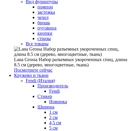
Вид фурнитуры
помпон
застежка
чехол
брошь
пуговица
кнопки
стразы
Все товары
Lana Grossa Набор разъемных укороченных спиц, длина
8.5 см (дерево, многоцветные, ткань)
Посмотрите сейчас
Кружево и ткани
Fendi (Италия)
Производитель
Fendi
Стикер
Новинка
Ширина
1 см
2 см
4,5 см
5 см