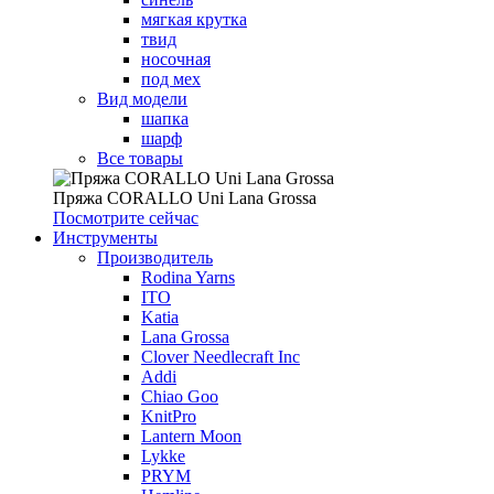
мягкая крутка
твид
носочная
под мех
Вид модели
шапка
шарф
Все товары
Пряжа CORALLO Uni Lana Grossa
Посмотрите сейчас
Инструменты
Производитель
Rodina Yarns
ITO
Katia
Lana Grossa
Clover Needlecraft Inc
Addi
Chiao Goo
KnitPro
Lantern Moon
Lykke
PRYM