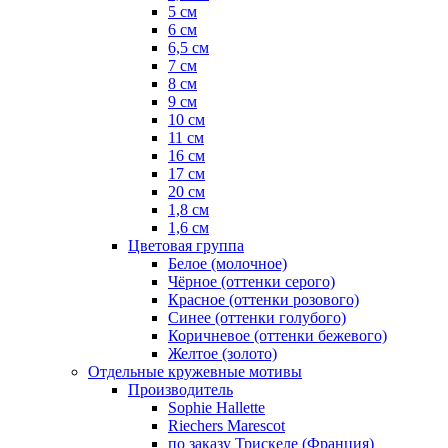
5 см
6 см
6,5 см
7 см
8 см
9 см
10 см
11 см
16 см
17 см
20 см
1,8 см
1,6 см
Цветовая группа
Белое (молочное)
Чёрное (оттенки серого)
Красное (оттенки розового)
Синее (оттенки голубого)
Коричневое (оттенки бежевого)
Желтое (золото)
Отдельные кружевные мотивы
Производитель
Sophie Hallette
Riechers Marescot
по заказу Трискеле (Франция)