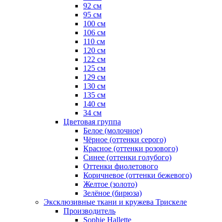
92 см
95 см
100 см
106 см
110 см
120 см
122 см
125 см
129 см
130 см
135 см
140 см
34 см
Цветовая группа
Белое (молочное)
Чёрное (оттенки серого)
Красное (оттенки розового)
Синее (оттенки голубого)
Оттенки фиолетового
Коричневое (оттенки бежевого)
Желтое (золото)
Зелёное (бирюза)
Эксклюзивные ткани и кружева Трискеле
Производитель
Sophie Hallette