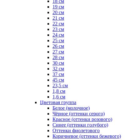
18 см
19 см
20 см
21 см
22 см
23 см
24 см
25 см
26 см
27 см
28 см
30 см
32 см
37 см
45 см
23,5 см
1,8 см
1,6 см
Цветовая группа
Белое (молочное)
Чёрное (оттенки серого)
Красное (оттенки розового)
Синее (оттенки голубого)
Оттенки фиолетового
Коричневое (оттенки бежевого)