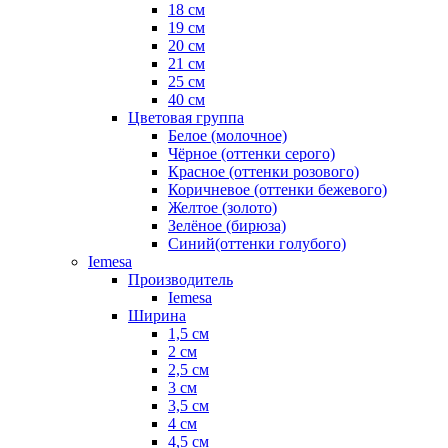
18 см
19 см
20 см
21 см
25 см
40 см
Цветовая группа
Белое (молочное)
Чёрное (оттенки серого)
Красное (оттенки розового)
Коричневое (оттенки бежевого)
Желтое (золото)
Зелёное (бирюза)
Синий(оттенки голубого)
Iemesa
Производитель
Iemesa
Ширина
1,5 см
2 см
2,5 см
3 см
3,5 см
4 см
4,5 см