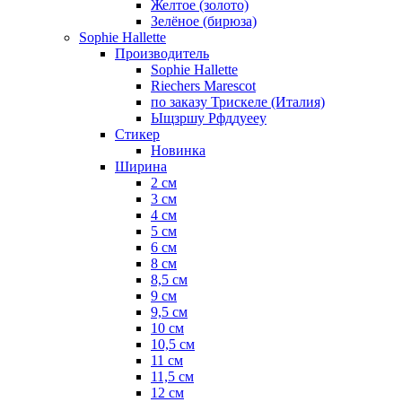
Желтое (золото)
Зелёное (бирюза)
Sophie Hallette
Производитель
Sophie Hallette
Riechers Marescot
по заказу Трискеле (Италия)
Ыщзршу Рфддуееу
Стикер
Новинка
Ширина
2 см
3 см
4 см
5 см
6 см
8 см
8,5 см
9 см
9,5 см
10 см
10,5 см
11 см
11,5 см
12 см