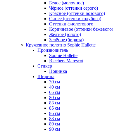
Белое (молочное)
Чёрное (оттенки серого)
Красное (оттенки розового)
Синее (оттенки голубого)
Оттенки фиолетового
Коричневое (оттенки бежевого)
Желтое (золото)
Зелёное (бирюза)
Кружевное полотно Sophie Hallette
Производитель
Sophie Hallette
Riechers Marescot
Стикер
Новинка
Ширина
30 см
40 см
65 см
80 см
83 см
85 см
86 см
88 см
89 см
90 см