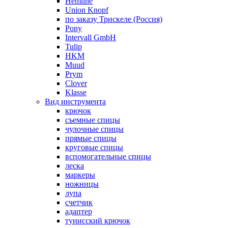
Hemline
Union Knopf
по заказу Трискеле (Россия)
Pony
Intervall GmbH
Tulip
HKM
Muud
Prym
Clover
Klasse
Вид инструмента
крючок
съемные спицы
чулочные спицы
прямые спицы
круговые спицы
вспомогательные спицы
леска
маркеры
ножницы
лупа
счетчик
адаптер
тунисский крючок