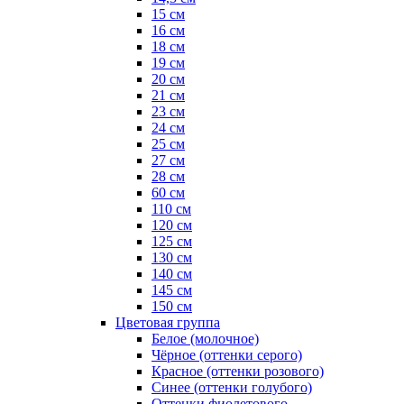
15 см
16 см
18 см
19 см
20 см
21 см
23 см
24 см
25 см
27 см
28 см
60 см
110 см
120 см
125 см
130 см
140 см
145 см
150 см
Цветовая группа
Белое (молочное)
Чёрное (оттенки серого)
Красное (оттенки розового)
Синее (оттенки голубого)
Оттенки фиолетового