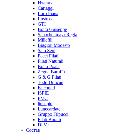
Италия
Cariaggi
Loro Piana
Lustrosa
GTI
Botto Guiseppe
Schachenmayr Regia
Millefili
Biagioli Modesto
Sato Seni
Pecci Filati
Filati Naturali
Botto Poala
Zegna Baruffa
G & G Filati
Todd Duncan
Falconeri
ISPIE
FMC
lineapiu
Lanecardate
Gruppo Filpucci
Filati Buratti
Di.Ve
Состав