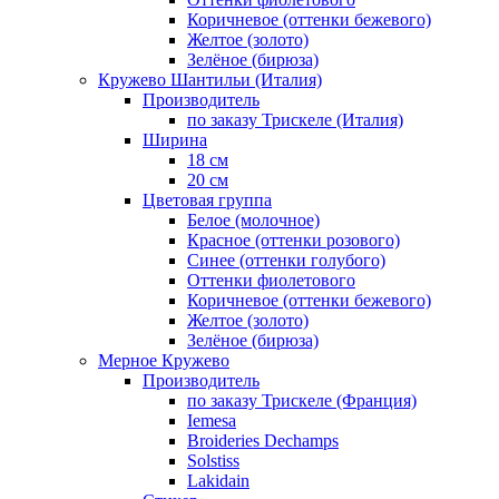
Коричневое (оттенки бежевого)
Желтое (золото)
Зелёное (бирюза)
Кружево Шантильи (Италия)
Производитель
по заказу Трискеле (Италия)
Ширина
18 см
20 см
Цветовая группа
Белое (молочное)
Красное (оттенки розового)
Синее (оттенки голубого)
Оттенки фиолетового
Коричневое (оттенки бежевого)
Желтое (золото)
Зелёное (бирюза)
Мерное Кружево
Производитель
по заказу Трискеле (Франция)
Iemesa
Broideries Dechamps
Solstiss
Lakidain