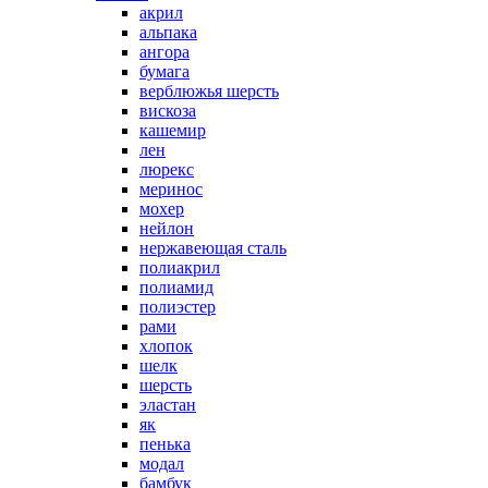
акрил
альпака
ангора
бумага
верблюжья шерсть
вискоза
кашемир
лен
люрекс
меринос
мохер
нейлон
нержавеющая сталь
полиакрил
полиамид
полиэстер
рами
хлопок
шелк
шерсть
эластан
як
пенька
модал
бамбук