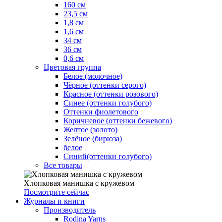
160 см
23,5 см
1,8 см
1,6 см
34 см
36 см
0,6 см
Цветовая группа
Белое (молочное)
Чёрное (оттенки серого)
Красное (оттенки розового)
Синее (оттенки голубого)
Оттенки фиолетового
Коричневое (оттенки бежевого)
Желтое (золото)
Зелёное (бирюза)
белое
Синий(оттенки голубого)
Все товары
Хлопковая манишка с кружевом
Посмотрите сейчас
Журналы и книги
Производитель
Rodina Yarns