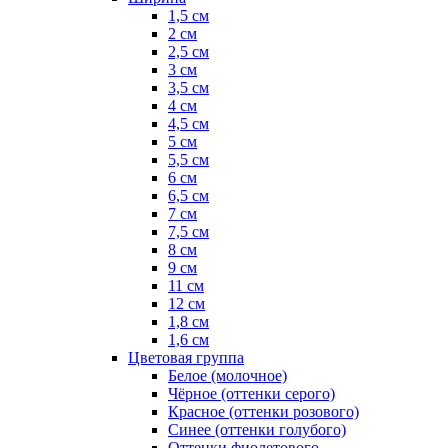
1,5 см
2 см
2,5 см
3 см
3,5 см
4 см
4,5 см
5 см
5,5 см
6 см
6,5 см
7 см
7,5 см
8 см
9 см
11 см
12 см
1,8 см
1,6 см
Цветовая группа
Белое (молочное)
Чёрное (оттенки серого)
Красное (оттенки розового)
Синее (оттенки голубого)
Оттенки фиолетового