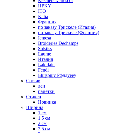
Riechers Marescot
HPKY
ITO
Katia
Франция
по заказу Трискеле (Италия)
по заказу Трискеле (Франция)
Iemesa
Broideries Dechamps
Solstiss
Laume
Италия
Lakidain
Fendi
Ыщзршу Рфддуееу
Состав
лен
пайетки
Стикер
Новинка
Ширина
1 см
1,5 см
2 см
2,5 см