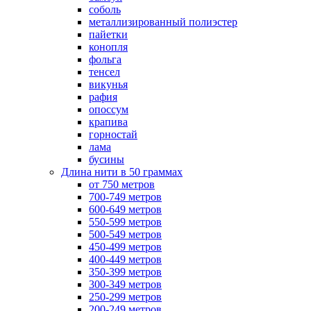
соболь
металлизированный полиэстер
пайетки
конопля
фольга
тенсел
викунья
рафия
опоссум
крапива
горностай
лама
бусины
Длина нити в 50 граммах
от 750 метров
700-749 метров
600-649 метров
550-599 метров
500-549 метров
450-499 метров
400-449 метров
350-399 метров
300-349 метров
250-299 метров
200-249 метров