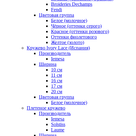
Broideries Dechamps
Fendi
Цветовая группа
Белое (молочное)
Чёрное (оттенки серого)
Красное (оттенки розового)
Оттенки фиолетового
Желтое (золото)
Кружево Ivory Lace (Испания)
Производитель
Iemesa
Ширина
10 см
11 см
16 см
17 см
20 см
Цветовая группа
Белое (молочное)
Плетеное кружево
Производитель
Iemesa
Solstiss
Laume
Ширина