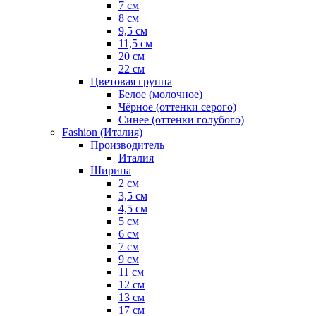
7 см
8 см
9,5 см
11,5 см
20 см
22 см
Цветовая группа
Белое (молочное)
Чёрное (оттенки серого)
Синее (оттенки голубого)
Fashion (Италия)
Производитель
Италия
Ширина
2 см
3,5 см
4,5 см
5 см
6 см
7 см
9 см
11 см
12 см
13 см
17 см