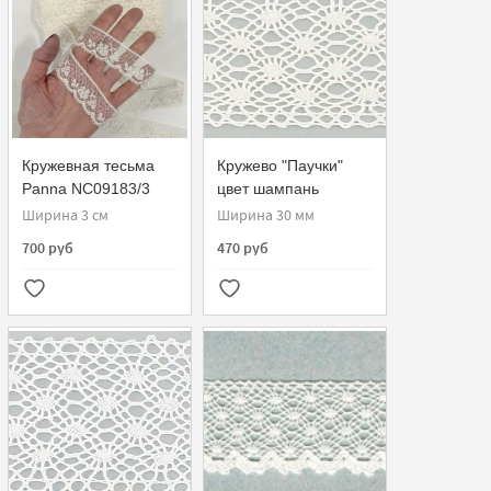
Кружевная тесьма
Кружево "Паучки"
Panna NC09183/3
цвет шампань
Sophie Hallette
прошва
Ширина 3 см
Ширина 30 мм
700 руб
470 руб