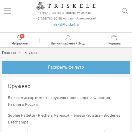
+7(929)649-90-89
интернет-магазин
+7(926)760-10-68
магазин (Алексеевская)
triskeli@triskeli.ru
0
Избранное
Личный кабинет / Вход
Корзина
Главная
Кружево
Раскрыть фильтр
Кружево
В нашем ассортименте кружево производства Франция,
Италия и Россия.
Sophie Hallette
-
Riechers Marescot
-
Iemesa
-
Solstiss
-
Broderies
Deschamps