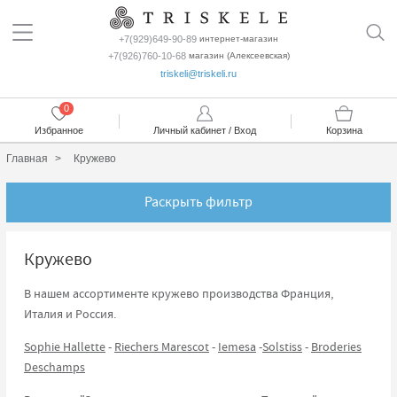
+7(929)649-90-89
интернет-магазин
+7(926)760-10-68
магазин (Алексеевская)
triskeli@triskeli.ru
0
Избранное
Личный кабинет / Вход
Корзина
Главная
Кружево
Раскрыть фильтр
Кружево
В нашем ассортименте кружево производства Франция,
Италия и Россия.
Sophie Hallette
-
Riechers Marescot
-
Iemesa
-
Solstiss
-
Broderies
Deschamps