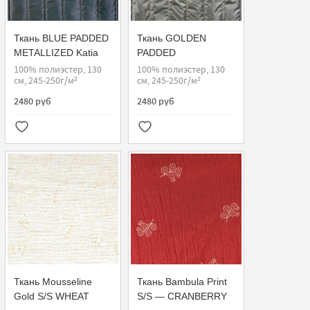
Ткань BLUE PADDED
Ткань GOLDEN
METALLIZED Katia
PADDED
METALLIZED Katia
100% полиэстер, 130
100% полиэстер, 130
см, 245-250г/м²
см, 245-250г/м²
2480 руб
2480 руб
Ткань Mousseline
Ткань Bambula Print
Gold S/S WHEAT
S/S — CRANBERRY