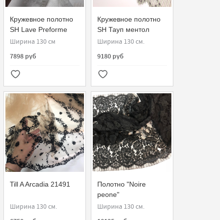
Кружевное полотно
Кружевное полотно
SH Lave Preforme
SH Тауп ментол
076070-G
140265.23
Ширина 130 см
Ширина 130 см.
7898 руб
9180 руб
Till A Arcadia 21491
Полотно "Noire
peone"
Ширина 130 см.
Ширина 130 см.