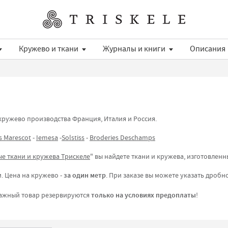
Кружево и ткани
Журналы и книги
Описания
кружево производства Франция, Италия и Россия.
s Marescot
-
Iemesa
-
Solstiss
-
Broderies Deschamps
е ткани и кружева Трискеле
" вы найдете ткани и кружева, изготовлен
. Цена на кружево -
за один метр
. При заказе вы можете указать дробно
ражный товар резервируются
только на условиях предоплаты
!