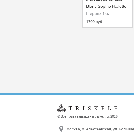
Кружевная тесьма
Blanc Sophie Hallette
NC08710/4
Ширина 4 см
1700 руб
© Все права защищены triskeli.ru, 2026
Москва, м. Алексеевская, ул. Больша