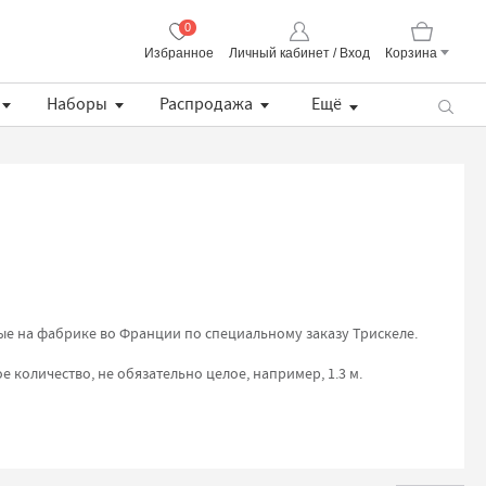
0
Избранное
Личный кабинет / Вход
Корзина
Корзина пуста
Наборы
Распродажа
Ещё
Пряжа CORALLO Uni Lana Grossa
Lana Grossa Набор разъемных укороченных спиц, длина 8.5 см (дерево, многоцветные, ткань)
Хлопковая манишка с кружевом
Описание BS Pull / простой летний пуловер (PDF)
ные на фабрике во Франции по специальному заказу Трискеле.
е количество, не обязательно целое, например, 1.3 м.