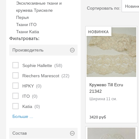
Эксклюзивные ткани и
Сортировать по:
кружева Трискеле
Перья
Ткани ITO
НОВИНКА
Ткани Katia
Фильтровать:
Производитель
Sophie Hallette
(58)
Riechers Marescot
(22)
Кружево Till Ecru
HPKY
(0)
21342
ITO
(0)
Ширина 11 см.
Katia
(0)
Больше ...
3420 руб
Состав