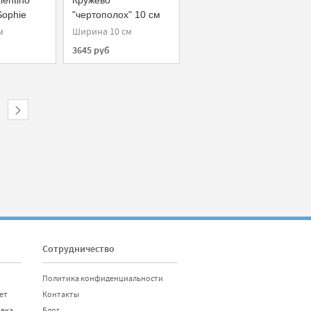
lentino
Кружево
Sophie
"чертополох" 10 см
Chantilly Cotton Ecru
м
Ширина 10 см
970090-G21
3645 руб
Сотрудничество
Политика конфиденциальности
ет
Контакты
авка
Блог