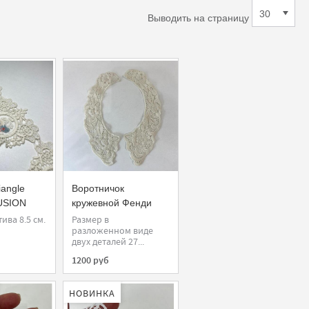
Выводить на страницу
iangle
Воротничок
USION
кружевной Фенди
u Cotton
100% шерсть экрю (2
ва 8.5 см.
Размер в
разложенном виде
шт)
двух деталей 27...
1200 руб
НОВИНКА