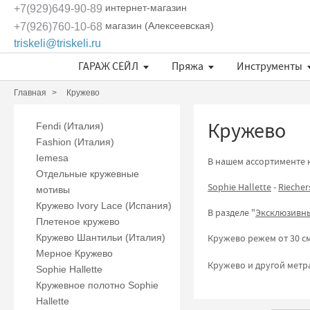
интернет-магазин
+7(929)649-90-89
магазин (Алексеевская)
+7(926)760-10-68
triskeli@triskeli.ru
ГАРАЖ СЕЙЛ
Пряжа
Инструменты
Длина нити в 50 граммах
Отдельные кружевные мотивы
Кружево Ivory Lace (Испания)
Кружево Шантильи (Италия)
Кружевное полотно Sophie Hallette
Эксклюзивные ткани и кружева Трискеле
Fashionbox Rodina Yarns
Комплекты материалов
Длина нити в 50 граммах
Длина нити в 50 граммах
Главная
Кружево
Кружево
Fendi (Италия)
Fashion (Италия)
Iemesa
В нашем ассортименте 
Отдельные кружевные
Sophie Hallette
-
Riecher
мотивы
Кружево Ivory Lace (Испания)
В разделе "
Эксклюзивны
Плетеное кружево
Кружево Шантильи (Италия)
Кружево режем от 30 см
Мерное Кружево
Кружево и другой мет
Sophie Hallette
Кружевное полотно Sophie
Hallette