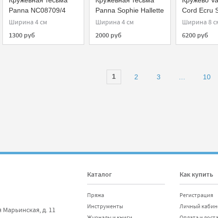
Кружевная тесьма
Кружевная тесьма
Кружево Va
Panna NC08709/4
Panna Sophie Hallette
Cord Ecru 
NC04525/4
Hallette
Ширина 4 см
Ширина 4 см
Ширина 8 с
1300 руб
2000 руб
6200 руб
1
2
3
…
10
Каталог
Как купить
Пряжа
Регистрация
Инструменты
Личный кабин
я Марьинская, д. 11
Журналы и книги
Оплата и дост