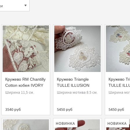
Кружево RM Chantilly
Кружево Triangle
Кружево Tr
Cotton кобея IVORY
TULLE ILLUSION
TULLE ILL
2656/11 Ecru Beige
2656/9 Ecr
Ширина 11,5 см.
Ширина мотива 8.5 см.
Ширина моти
3540 руб
5450 руб
5450 руб
НОВИНКА
НОВИНКА