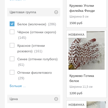
Кружево Уголки
филейка Фенди
Цветовая группа
молочное
Ширина 8 см
1500 руб
Белое (молочное)
(286)
Чёрное (оттенки серого)
НОВИНКА
(145)
Красное (оттенки
розового)
(161)
Синее (оттенки голубого)
(61)
Оттенки фиолетового
Кружево Готика
(29)
белое
Больше ...
Ширина 11,5 см
1200 руб
Цена
НОВИНКА