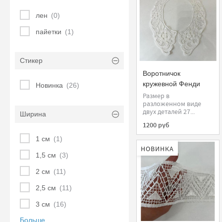
лен
(0)
пайетки
(1)
Стикер
Воротничок
кружевной Фенди
Новинка
(26)
хлопок молочный (2
Размер в
разложенном виде
шт)
двух деталей 27...
Ширина
1200 руб
1 см
(1)
НОВИНКА
1,5 см
(3)
2 см
(11)
2,5 см
(11)
3 см
(16)
Больше ...