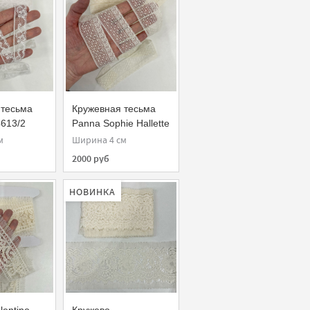
 тесьма
Кружевная тесьма
613/2
Panna Sophie Hallette
ette
NC04549/4
м
Ширина 4 см
2000 руб
НОВИНКА