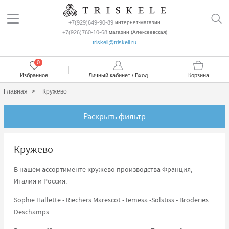
+7(929)649-90-89
интернет-магазин
+7(926)760-10-68
магазин (Алексеевская)
triskeli@triskeli.ru
0
Избранное
Личный кабинет / Вход
Корзина
Главная
Кружево
Раскрыть фильтр
Кружево
В нашем ассортименте кружево производства Франция,
Италия и Россия.
Sophie Hallette
-
Riechers Marescot
-
Iemesa
-
Solstiss
-
Broderies
Deschamps