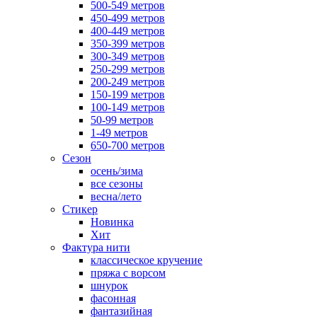
500-549 метров
450-499 метров
400-449 метров
350-399 метров
300-349 метров
250-299 метров
200-249 метров
150-199 метров
100-149 метров
50-99 метров
1-49 метров
650-700 метров
Сезон
осень/зима
все сезоны
весна/лето
Стикер
Новинка
Хит
Фактура нити
классическое кручение
пряжа с ворсом
шнурок
фасонная
фантазийная