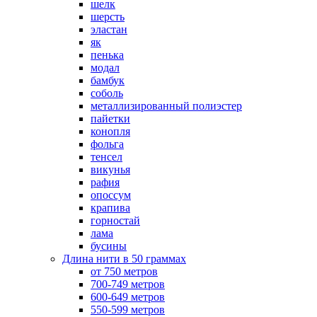
шелк
шерсть
эластан
як
пенька
модал
бамбук
соболь
металлизированный полиэстер
пайетки
конопля
фольга
тенсел
викунья
рафия
опоссум
крапива
горностай
лама
бусины
Длина нити в 50 граммах
от 750 метров
700-749 метров
600-649 метров
550-599 метров