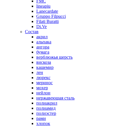
FMC
lineapiu
Lanecardate
Gruppo Filpucci
Filati Buratti
Di.Ve
Состав
акрил
альпака
ангора
бумага
верблюжья шерсть
вискоза
кашемир
лен
люрекс
меринос
мохер
нейлон
нержавеющая сталь
полиакрил
полиамид
полиэстер
рами
хлопок