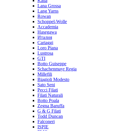
Katia
Lana Grossa
Lang Yarns
Rowan
Schoppel-Wolle
Accademia
Hasegawa
Италия
Cariaggi
Loro Piana
Lustrosa
GTI
Botto Guiseppe
Schachenmayr Regia
Millefili
Biagioli Modesto
Sato Seni
Pecci Filati
Filati Naturali
Botto Poala
Zegna Baruffa
G & G Filati
Todd Duncan
Falconeri
ISPIE