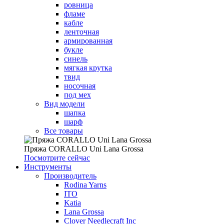
ровница
фламе
кабле
ленточная
армированная
букле
синель
мягкая крутка
твид
носочная
под мех
Вид модели
шапка
шарф
Все товары
Пряжа CORALLO Uni Lana Grossa
Посмотрите сейчас
Инструменты
Производитель
Rodina Yarns
ITO
Katia
Lana Grossa
Clover Needlecraft Inc