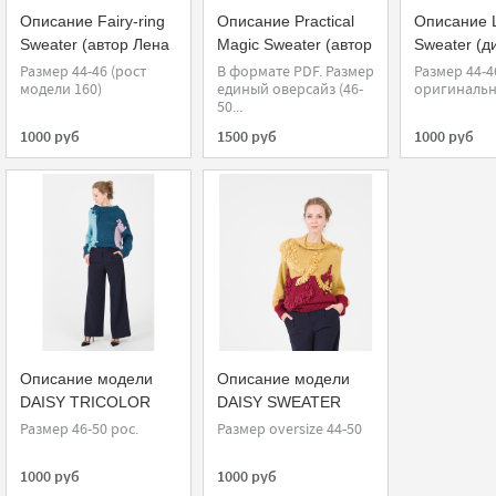
Описание Fairy-ring
Описание Practical
Описание 
Sweater (автор Лена
Magic Sweater (автор
Sweater (д
Родина)
Лена Родина)
студия Три
Размер 44-46 (рост
В формате PDF. Размер
Размер 44-4
модели 160)
единый оверсайз (46-
оригиналь
50...
1000 руб
1500 руб
1000 руб
Описание модели
Описание модели
DAISY TRICOLOR
DAISY SWEATER
(автор Лена Родина)
(автор Лена Родина)
Размер 46-50 рос.
Размер oversize 44-50
1000 руб
1000 руб