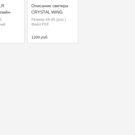
LR
Описание свитера
изайн-
CRYSTAL WING
скеле)
(автор Лена Родина)
6
Размер 44-46 (рос.).
ный
Файл PDF.
1200 руб