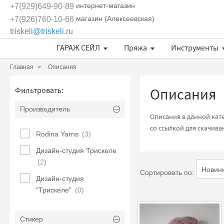
интернет-магазин
+7(929)649-90-89
магазин (Алексеевская)
+7(926)760-10-68
triskeli@triskeli.ru
ГАРАЖ СЕЙЛ
Пряжа
Инструменты
Длина нити в 50 граммах
Отдельные кружевные мотивы
Кружево Ivory Lace (Испания)
Кружево Шантильи (Италия)
Кружевное полотно Sophie Hallette
Эксклюзивные ткани и кружева Трискеле
Fashionbox Rodina Yarns
Комплекты материалов
Длина нити в 50 граммах
Длина нити в 50 граммах
Главная
Описания
Описания
Фильтровать:
Производитель
Описания в данной кат
со ссылкой для скачив
Rodina Yarns
(3)
Дизайн-студия Трискеле
(2)
Сортировать по:
Дизайн-студия
"Трискеле"
(0)
Стикер