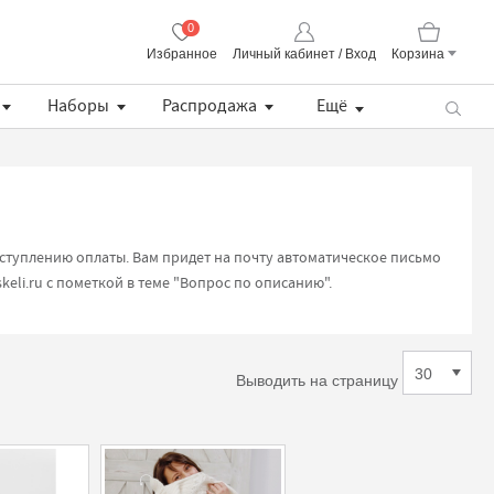
0
Избранное
Личный кабинет / Вход
Корзина
Корзина пуста
Наборы
Распродажа
Ещё
Пряжа CORALLO Uni Lana Grossa
Lana Grossa Набор разъемных укороченных спиц, длина 8.5 см (дерево, многоцветные, ткань)
Хлопковая манишка с кружевом
Описание BS Pull / простой летний пуловер (PDF)
оступлению оплаты. Вам придет на почту автоматическое письмо
skeli.ru
с пометкой в теме "Вопрос по описанию".
Выводить на страницу