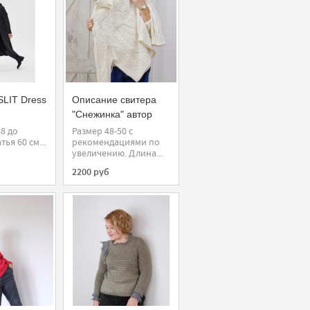
SLIT Dress
Описание свитера
"Снежинка" автор
Лена Родина
48 до
Размер 48-50 с
ья 60 см...
рекомендациями по
увеличению. Длина...
2200 руб